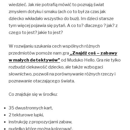
wiedzieć. Jak nie potrafią mówić to poznają świat
zmysłem dotyku i smaku (ach co to był za czas jak
dziecko wkładało wszystko do buzi). Im dzieci starsze
tym więcej pojawia się pytań. A co to? dlaczego ? jak? z
czego to jest? jakie to jest?
W rozwijaniu szukania cech wspólnych różnych
przedmiotów pomoże nam gra
„Znajdź coś – zabawy
w małych detektywów”
od Muduko Hello. Gra nie tylko
rozbudzi ciekawość dziecko, ale także wzbogaci
słownictwo, pozwoli na porównywanie różnych rzeczy i
poznawanie otaczającego świata.
Co znajduje się w środku:
35 dwustronnych kart,
2 tekturowe lupki,
instrukcję z propozycjami zabaw,
pudełko które można kolorować.