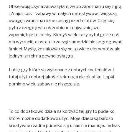
Obserwując syna zauważyłam, że po zapoznaniu się z grą
„Znajdź coś – zabawy w małych detektywów”
większą
uwagę zwraca na różne cechy przedmiotów. Częściej
pyta z czego jest coś zrobione i najważniejsze
zapamiętuje te cechy. Kiedyś wiele razy pytał gdzie coś
ma wyrzucić, a ostatnio zaczął samodzielnie segregować
śmieci. Myślę, że nałożyło się na to wiele elementów, ale
jednym z nich na pewno była gra.
Lubię gry, które są wykonane z dobrych materiałów. I
tutaj użyto dobrej jakości tektury, a nie plastiku. Lupki
pomimo wielu zabaw nie niszczą się.
To co dodatkowo działa na korzyść tej gry to pudełko,
które możne dodatkowo użyć. Moje dzieci są bardzo
kreatywne i żadne pudełko się u nas nie marnuje. Jednak