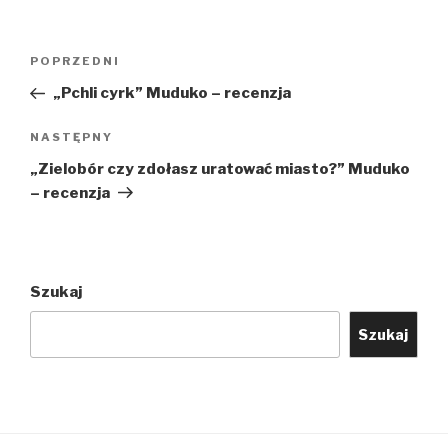
Nawigacja
Poprzedni
POPRZEDNI
wpisu
wpis
„Pchli cyrk” Muduko – recenzja
Następny
NASTĘPNY
wpis
„Zielobór czy zdołasz uratować miasto?” Muduko
– recenzja
Szukaj
Szukaj