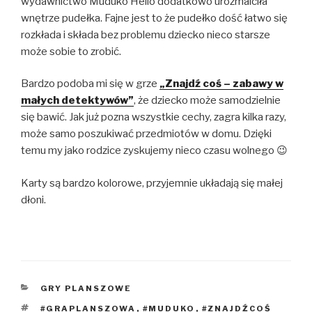
wydawnictwo Muduko Hello dodatkowo urozmaiciła
wnętrze pudełka. Fajne jest to że pudełko dość łatwo się
rozkłada i składa bez problemu dziecko nieco starsze
może sobie to zrobić.
Bardzo podoba mi się w grze
„Znajdź coś – zabawy w
małych detektywów”
, że dziecko może samodzielnie
się bawić. Jak już pozna wszystkie cechy, zagra kilka razy,
może samo poszukiwać przedmiotów w domu. Dzięki
temu my jako rodzice zyskujemy nieco czasu wolnego 😉
Karty są bardzo kolorowe, przyjemnie układają się małej
dłoni.
KATEGORIE
GRY PLANSZOWE
TAGI
#GRAPLANSZOWA
,
#MUDUKO
,
#ZNAJDŹCOŚ