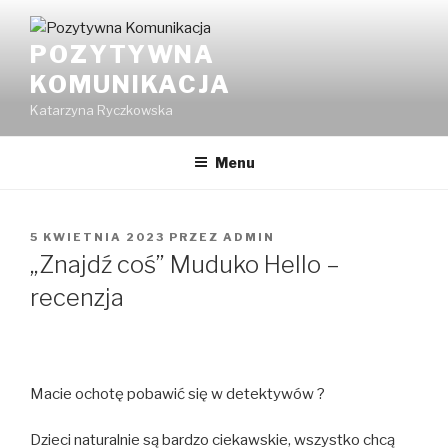
Przeskocz
do
POZYTYWNA
treści
KOMUNIKACJA
Katarzyna Ryczkowska
Menu
OPUBLIKOWANE
5 KWIETNIA 2023
PRZEZ
ADMIN
W
„Znajdź coś” Muduko Hello –
recenzja
Macie ochotę pobawić się w detektywów ?
Dzieci naturalnie są bardzo ciekawskie, wszystko chcą